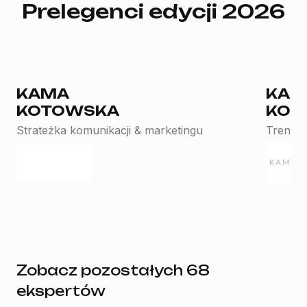
Prelegenci edycji 2026
Marketing
Mana
KAMA
KAM
KOTOWSKA
KOZI
Strateżka komunikacji & marketingu
Trener
Zobacz pozostałych 68
ekspertów